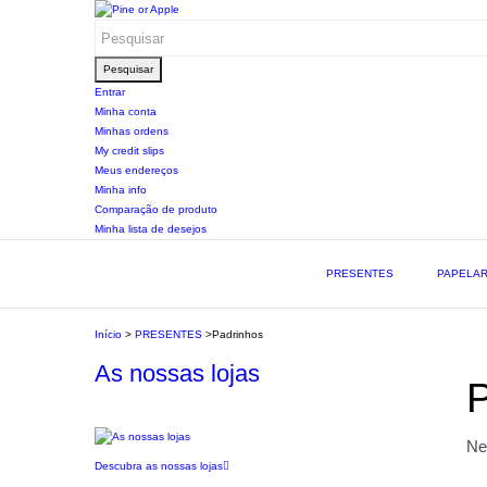
Pesquisar
Entrar
Minha conta
Minhas ordens
My credit slips
Meus endereços
Minha info
Comparação de produto
Minha lista de desejos
PRESENTES
PAPELAR
Início
>
PRESENTES
>
Padrinhos
As nossas lojas
P
Ne
Descubra as nossas lojas