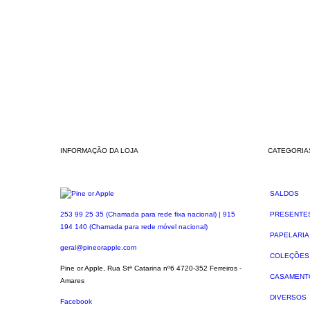
INFORMAÇÃO DA LOJA
CATEGORIA
SALDOS
PRESENTE
253 99 25 35 (Chamada para rede fixa nacional) | 915
194 140 (Chamada para rede móvel nacional)
PAPELARIA
geral@pineorapple.com
COLEÇÕES
Pine or Apple, Rua Stª Catarina nº6 4720-352 Ferreiros -
CASAMENT
Amares
DIVERSOS
Facebook