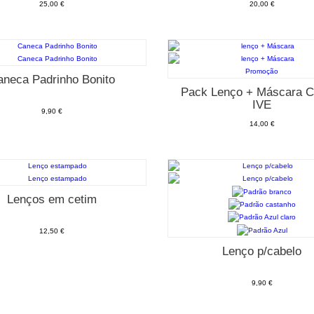
25,00 €
20,00 €
Promoção
aneca Padrinho Bonito
Pack Lenço + Máscara 
IVE
9,90 €
14,00 €
Lenços em cetim
12,50 €
Lenço p/cabelo
9,90 €