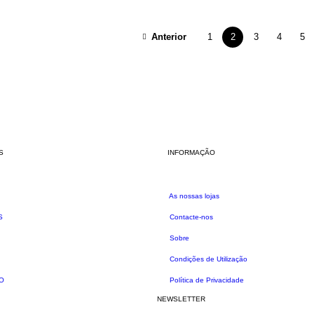
Anterior
1
2
3
4
5
S
INFORMAÇÃO
As nossas lojas
S
Contacte-nos
Sobre
Condições de Utilização
O
Política de Privacidade
NEWSLETTER