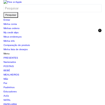
Pesquisar
Entrar
Minha conta
Minhas ordens
0
My credit slips
Meus endereços
Minha info
Comparação de produto
Minha lista de desejos
Menu
PRESENTES
Namorados
POSTAIS
BEBÉ
MEALHEIROS
Mãe
Pai
Padrinhos
Educadores
Avós
NATAL
PAPELARIA