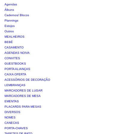
Agendas
Álbuns
Cadernos/ Blocos
Plannings
Estojos
Outros
MEALHEIROS
BEBÉ
CASAMENTO
AGENDAS NOIVA
CONVITES
GUESTBOOKS
PORTA ALIANÇAS
CAIXA OFERTA
ACESSÓRIOS DE DECORAÇÃO
LEMBRANÇAS
MARCADORES DE LUGAR
MARCADORES DE MESA
EMENTAS
PLACARDS PARA MESAS
DIVERSOS
NOMES
CANECAS
PORTA-CHAVES
TAPETES DE RATO