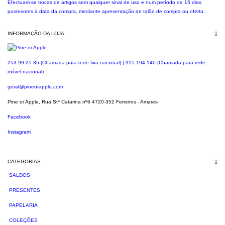
Efectuam-se trocas de artigos sem qualquer sinal de uso e num período de 15 dias
posteriores à data da compra, mediante apresentação de talão de compra ou oferta.
INFORMAÇÃO DA LOJA
253 99 25 35 (Chamada para rede fixa nacional) | 915 194 140 (Chamada para rede
móvel nacional)
geral@pineorapple.com
Pine or Apple, Rua Stª Catarina nº6 4720-352 Ferreiros - Amares
Facebook
Instagram
CATEGORIAS
SALDOS
PRESENTES
PAPELARIA
COLEÇÕES