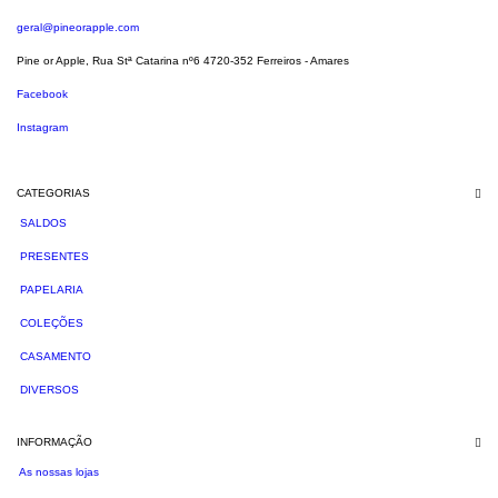
geral@pineorapple.com
Pine or Apple, Rua Stª Catarina nº6 4720-352 Ferreiros - Amares
Facebook
Instagram
CATEGORIAS
SALDOS
PRESENTES
PAPELARIA
COLEÇÕES
CASAMENTO
DIVERSOS
INFORMAÇÃO
As nossas lojas