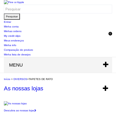
Pesquisar
Entrar
Minha conta
Minhas ordens
0
My credit slips
Meus endereços
Minha info
Comparação de produto
Minha lista de desejos
MENU
Início
>
DIVERSOS
>
TAPETES DE RATO
As nossas lojas
Descubra as nossas lojas