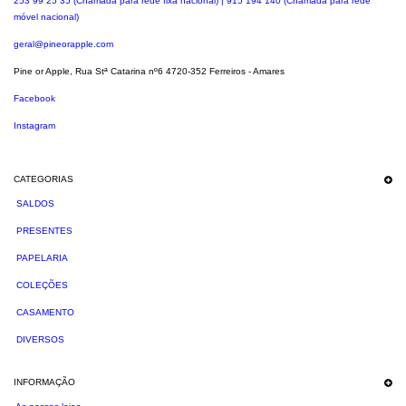
253 99 25 35 (Chamada para rede fixa nacional) | 915 194 140 (Chamada para rede
móvel nacional)
geral@pineorapple.com
Pine or Apple, Rua Stª Catarina nº6 4720-352 Ferreiros - Amares
Facebook
Instagram
CATEGORIAS
SALDOS
PRESENTES
PAPELARIA
COLEÇÕES
CASAMENTO
DIVERSOS
INFORMAÇÃO