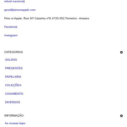
móvel nacional)
geral@pineorapple.com
Pine or Apple, Rua Stª Catarina nº6 4720-352 Ferreiros - Amares
Facebook
Instagram
CATEGORIAS
SALDOS
PRESENTES
PAPELARIA
COLEÇÕES
CASAMENTO
DIVERSOS
INFORMAÇÃO
As nossas lojas