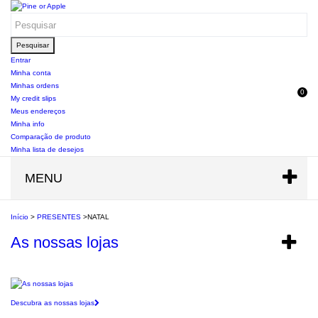
Pesquisar
Entrar
Minha conta
Minhas ordens
0
My credit slips
Meus endereços
Minha info
Comparação de produto
Minha lista de desejos
MENU
Início
>
PRESENTES
>
NATAL
As nossas lojas
Descubra as nossas lojas