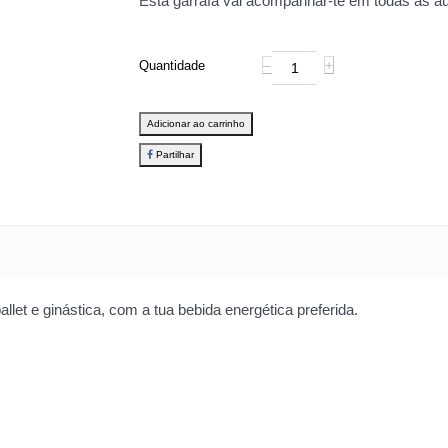
Esta garrafa vai acompanhar-te em todas as aula
‒
+
Quantidade
Adicionar ao carrinho
Partilhar
let e ginástica, com a tua bebida energética preferida.