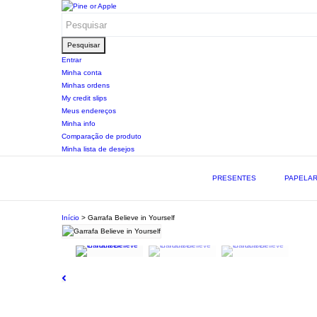
Pesquisar
Entrar
Minha conta
Minhas ordens
My credit slips
Meus endereços
Minha info
Comparação de produto
Minha lista de desejos
PRESENTES
PAPELAR
Início
>
Garrafa Believe in Yourself