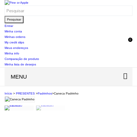
Pesquisar
Entrar
Minha conta
Minhas ordens
0
My credit slips
Meus endereços
Minha info
Comparação de produto
Minha lista de desejos
MENU
Início
>
PRESENTES
>
Padrinhos
>
Caneca Padrinho