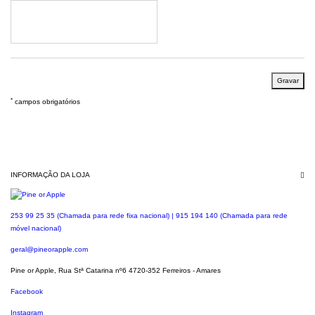
Gravar
*
campos obrigatórios
INFORMAÇÃO DA LOJA
253 99 25 35 (Chamada para rede fixa nacional) | 915 194 140 (Chamada para rede
móvel nacional)
geral@pineorapple.com
Pine or Apple, Rua Stª Catarina nº6 4720-352 Ferreiros - Amares
Facebook
Instagram